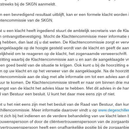
tstreeks bij de SKGN aanmeldt.
en een bevredigend resultaat uitblijft, kan er een formele klacht worden 
htencommissie van de SKGN.
t u een klacht heeft ingediend stuurt de ambtelijk secretaris van de K
n ontvangstbevestiging. Mocht de Klachtencommissie meer informatie o
g hebben, dan laat zij u dat weten. De Klachtencommissie zorgt er verv
angeklaagde op de hoogte gesteld wordt van de klacht en geeft de aa
lijkheid om te reageren op de klacht, het zogenaamde verweerschrift. 
zitting waarbij de Klachtencommissie aan u en aan de aangeklaagde vr
n goed beeld van de situatie te krijgen. Ook kunt u bij de hoorzitting e
n op uw klacht en op het verweer van de aangeklaagde. Na de hoorzitt
htencommissie aan de slag met alle informatie om tot een advies aan 
uur te komen. De Klachtencommissie streeft er naar om binnen drie 
angst van de klacht het advies klaar te hebben. Met dit advies in de h
 van Bestuur een besluit. U kunt het daar mee eens zijn of niet.
t u het niet eens zijn met het besluit van de Raad van Bestuur, dan ku
hillencommissie. Meer informatie daarover vindt u op
www.degeschille
nt zich bij het indienen en de verdere behandeling van uw klacht laten 
rouwenspersoon of door de cliëntvertrouwenspersoon van de zorgaanb
ntvertrouwenspersoon heeft een onafhankelijke positie bij de zorgaanbie