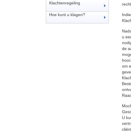
Klachtenregeling
rech
Hoe kunt u klagen?
Indi
Klac
Nada
u ee
nodi
de a
moge
hoor
om ee
geve
Klac
Best
ontv
Raad
Moch
Gesc
U ku
vert
clië