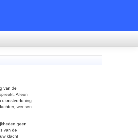
ng van de
espreekt. Alleen
n dienstverlening
klachten, wensen
ijkheden geen
is van de
 uw klacht