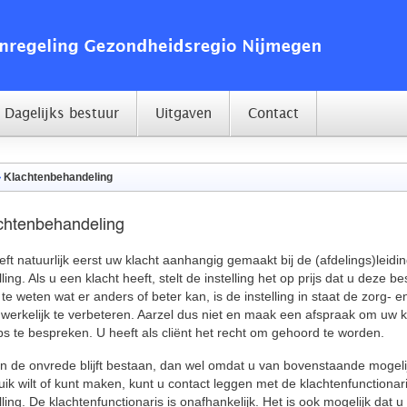
Dagelijks bestuur
Uitgaven
Contact
Klachtenbehandeling
chtenbehandeling
eft natuurlijk eerst uw klacht aanhangig gemaakt bij de (afdelings)leidi
lling. Als u een klacht heeft, stelt de instelling het op prijs dat u deze b
te weten wat er anders of beter kan, is de instelling in staat de zorg- e
werkelijk te verbeteren. Aarzel dus niet en maak een afspraak om uw 
ips te bespreken. U heeft als cliënt het recht om gehoord te worden.
en de onvrede blijft bestaan, dan wel omdat u van bovenstaande mogel
uik wilt of kunt maken, kunt u contact leggen met de klachtenfunctionar
lling. De klachtenfunctionaris is onafhankelijk. Het is ook mogelijk dat u