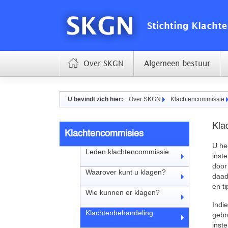
Over SKGN
Algemeen bestuur
U bevindt zich hier:
Over SKGN
Klachtencommissie
Kla
Klachtencommisies
U he
Leden klachtencommissie
inste
door 
Waarover kunt u klagen?
daad
en t
Wie kunnen er klagen?
Indi
Klachtenbehandeling
gebr
inste