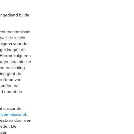
ingediend bij de
lachtencommissie
ver de klacht
olgens voor dat
ngeklaagde de
Hierna volgt een
agen kan stellen
en toelichting
ing gaat de
de Raad van
maanden na
and neemt de
nt u naar de
ncommissie.nl
.
bijstaan door een
ieder. De
der.