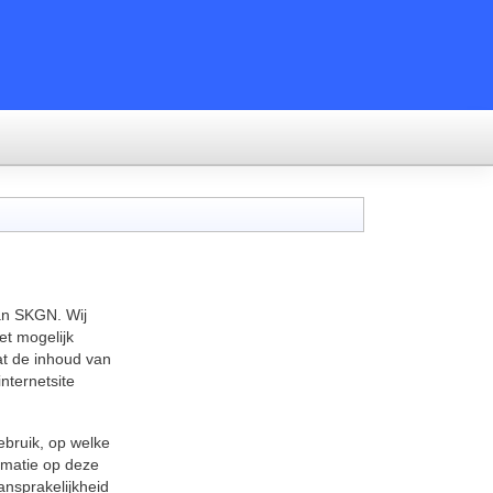
van SKGN. Wij
et mogelijk
at de inhoud van
nternetsite
bruik, op welke
rmatie op deze
nsprakelijkheid