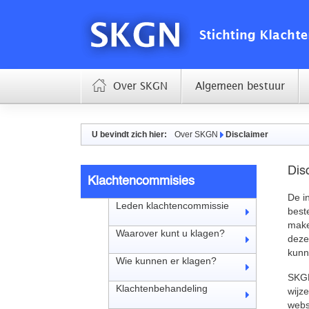
Over SKGN
Algemeen bestuur
U bevindt zich hier:
Over SKGN
Disclaimer
Dis
Klachtencommisies
De i
Leden klachtencommissie
best
make
Waarover kunt u klagen?
deze
kunn
Wie kunnen er klagen?
SKGN
Klachtenbehandeling
wijz
webs